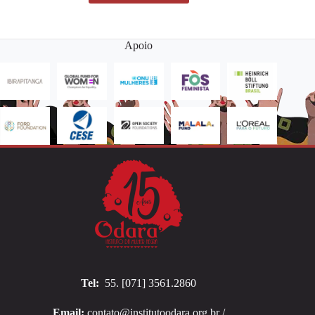
Apoio
Tel:
55. [071] 3561.2860
Email:
contato@institutoodara.org.br /