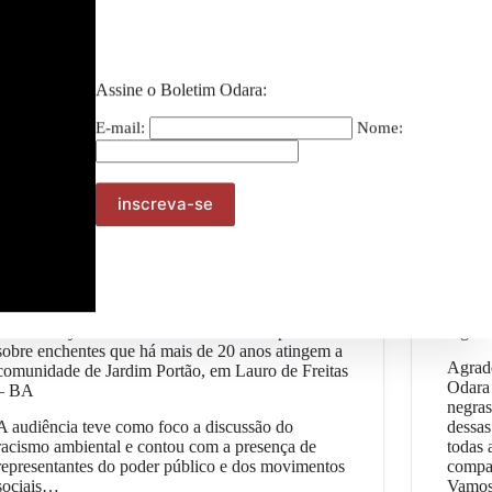
Assine o Boletim Odara:
E-mail:
Nome:
Geral
Terreiro Oya Matamba realiza audiência pública
Agrad
sobre enchentes que há mais de 20 anos atingem a
Agrad
comunidade de Jardim Portão, em Lauro de Freitas
Odara
– BA
negras
A audiência teve como foco a discussão do
dessas
racismo ambiental e contou com a presença de
todas 
representantes do poder público e dos movimentos
compa
sociais…
Vamos 