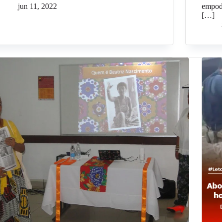
jun 11, 2022
empod
[…]