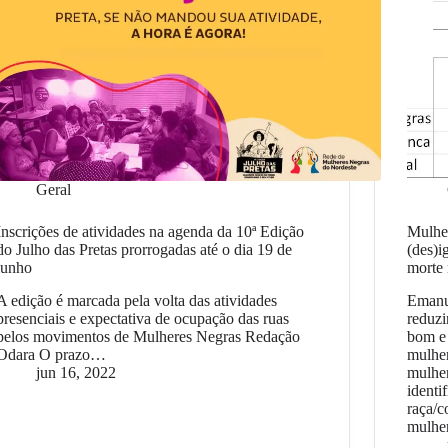
Geral
Inscrições de atividades na agenda da 10ª Edição
Mulhe
do Julho das Pretas prorrogadas até o dia 19 de
(des)i
junho
morte 
A edição é marcada pela volta das atividades
Emanue
presenciais e expectativa de ocupação das ruas
reduzi
pelos movimentos de Mulheres Negras Redação
bom e 
Odara O prazo…
mulher
jun 16, 2022
mulher
identi
raça/c
mulhe