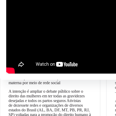
Geral
Ativistas promovem mobilização contra morte
materna por meio de rede social
A intenção é ampliar o debate público sobre o
direito das mulheres em ter todas as gravidezes
desejadas e todos os partos seguros Ativistas
de dezessete redes e organizações de diversos
estados do Brasil (AL, BA, DF, MT, PB, PR, RJ,
SP) voltadas para a promoção do direito humano à